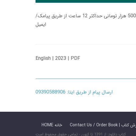
زمان تحویل کتاب های 600 هزار تومانی دانلود فوری از حساب کاربری می باشد، و زمان تحویل لینک دانلود کتاب های 500 هزار تومانی حداکثر 12 ساعت از طریق پیامک/
ایمیل
English | 2023 | PDF
ارسال پیام از طریق ایتا: 09390588906
 ما / سفارش کتاب
HOME خانه
کتاب دانلود: از 1391 تا کنون - تمامی حقوق محفوظ است