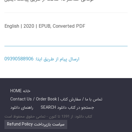
English | 2020 | EPUB, Converted PDF
ارسال پیام از طریق ایتا: 09390588906
HOME خانه
Contact Us / Order Book | تماس با ما / سفارش کتاب
SEARCH جستجو در کتاب دانلود
راهنمای دانلود
کتاب دانلود: از 1391 تا کنون - تمامی حقوق محفوظ است
Refund Policy سیاست بازپرداخت