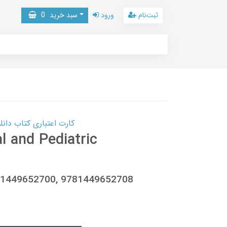
ثبت‌نام
ورود
سبد خرید
0
کارت اعتباری کتاب دانلود با 10,000,000 اعتبار دانلود کتا
l and Pediatric
t, 1449652700, 9781449652708