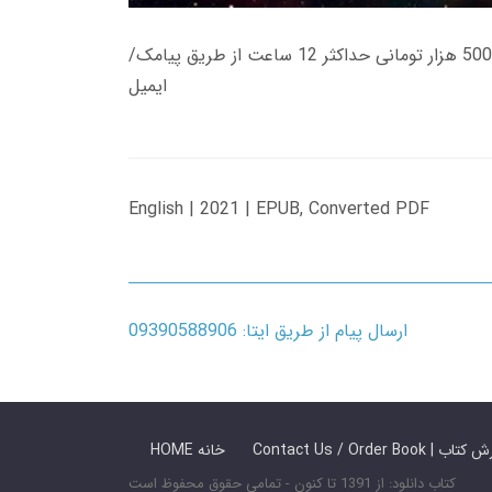
زمان تحویل کتاب های 600 هزار تومانی دانلود فوری از حساب کاربری می باشد، و زمان تحویل لینک دانلود کتاب های 500 هزار تومانی حداکثر 12 ساعت از طریق پیامک/
ایمیل
English | 2021 | EPUB, Converted PDF
ارسال پیام از طریق ایتا: 09390588906
 ما / سفارش کتاب
HOME خانه
کتاب دانلود: از 1391 تا کنون - تمامی حقوق محفوظ است