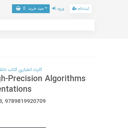
ثبت‌نام
ورود
سبد خرید
0
کارت اعتباری کتاب دانلود با 10,000,000 اعتبار دانلود کتا
gh-Precision Algorithms
ntations
93, 9789819920709