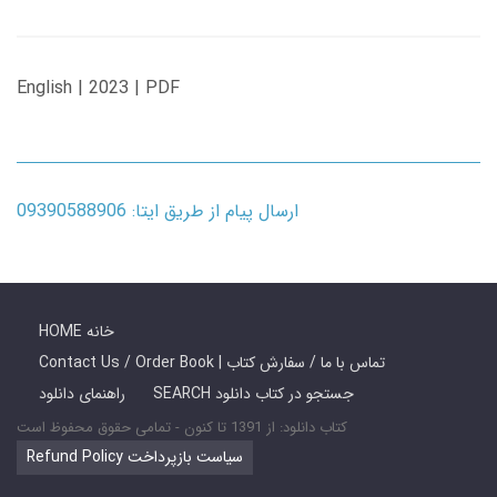
English | 2023 | PDF
ارسال پیام از طریق ایتا: 09390588906
HOME خانه
Contact Us / Order Book | تماس با ما / سفارش کتاب
SEARCH جستجو در کتاب دانلود
راهنمای دانلود
کتاب دانلود: از 1391 تا کنون - تمامی حقوق محفوظ است
Refund Policy سیاست بازپرداخت