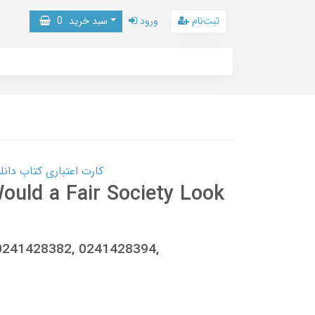
ثبت‌نام
ورود
سبد خرید
0
کارت اعتباری کتاب دانلود با 10,000,000 اعتبار دانلود کتا
ould a Fair Society Look
80241428382, 0241428394,