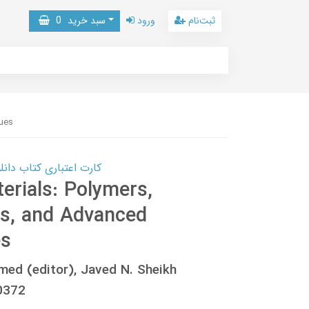
ثبت‌نام
ورود
سبد خرید
0
ques
کارت اعتباری کتاب دانلود با 10,000,000 اعتبار دانلود کتا
terials: Polymers,
s, and Advanced
es
med (editor), Javed N. Sheikh
0372