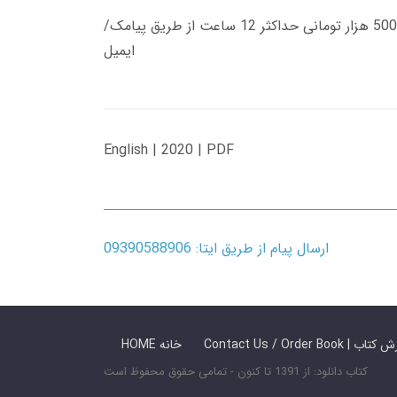
زمان تحویل کتاب های 600 هزار تومانی دانلود فوری از حساب کاربری می باشد، و زمان تحویل لینک دانلود کتاب های 500 هزار تومانی حداکثر 12 ساعت از طریق پیامک/
ایمیل
English | 2020 | PDF
ارسال پیام از طریق ایتا: 09390588906
 ما / سفارش کتاب
HOME خانه
کتاب دانلود: از 1391 تا کنون - تمامی حقوق محفوظ است