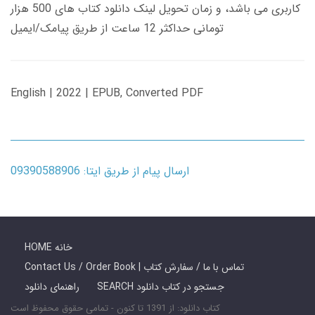
کاربری می باشد، و زمان تحویل لینک دانلود کتاب های 500 هزار
تومانی حداکثر 12 ساعت از طریق پیامک/ایمیل
English | 2022 | EPUB, Converted PDF
ارسال پیام از طریق ایتا: 09390588906
HOME خانه
Contact Us / Order Book | تماس با ما / سفارش کتاب
SEARCH جستجو در کتاب دانلود
راهنمای دانلود
کتاب دانلود: از 1391 تا کنون - تمامی حقوق محفوظ است