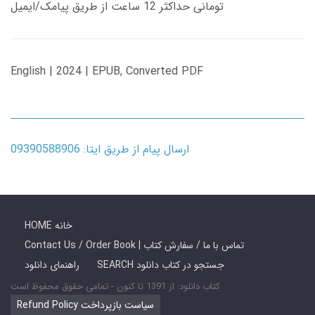
تومانی حداکثر 12 ساعت از طریق پیامک/ایمیل
English | 2024 | EPUB, Converted PDF
ارسال پیام از طریق ایتا: 09390588906
HOME خانه
Contact Us / Order Book | تماس با ما / سفارش کتاب
SEARCH جستجو در کتاب دانلود
راهنمای دانلود
کتاب دانلود: از 1391 تا کنون - تمامی حقوق محفوظ است
Refund Policy سیاست بازپرداخت