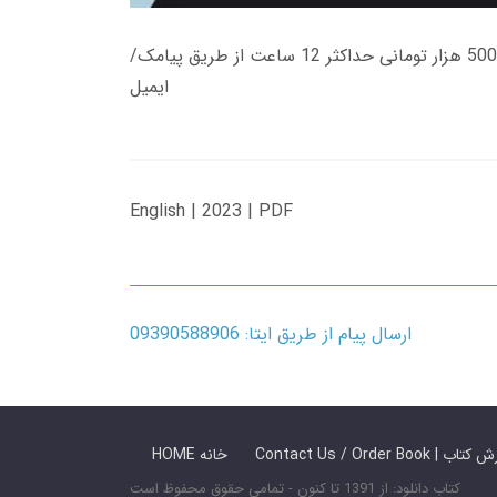
زمان تحویل کتاب های 600 هزار تومانی دانلود فوری از حساب کاربری می باشد، و زمان تحویل لینک دانلود کتاب های 500 هزار تومانی حداکثر 12 ساعت از طریق پیامک/
ایمیل
English | 2023 | PDF
ارسال پیام از طریق ایتا: 09390588906
 ما / سفارش کتاب
HOME خانه
کتاب دانلود: از 1391 تا کنون - تمامی حقوق محفوظ است