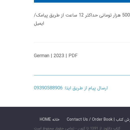
زمان تحویل کتاب های 600 هزار تومانی دانلود فوری از حساب کاربری می باشد، و زمان تحویل لینک دانلود کتاب های 500 هزار تومانی حداکثر 12 ساعت از طریق پیامک/
ایمیل
German | 2023 | PDF
ارسال پیام از طریق ایتا: 09390588906
 ما / سفارش کتاب
HOME خانه
کتاب دانلود: از 1391 تا کنون - تمامی حقوق محفوظ است