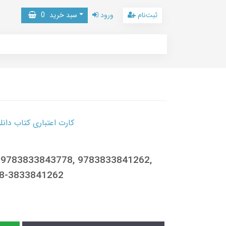
ثبت‌نام
ورود
سبد خرید
0
کارت اعتباری کتاب دانلود با 10,000,000 اعتبار دانلود کتا
f, 9783833843778, 9783833841262,
78-3833841262