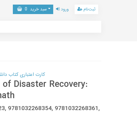
ثبت‌نام
ورود
سبد خرید
0
کارت اعتباری کتاب دانلود با 10,000,000 اعتبار دانلود کتا
 of Disaster Recovery:
math
523, 9781032268354, 9781032268361,