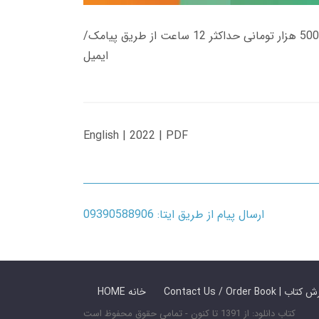
زمان تحویل کتاب های 600 هزار تومانی دانلود فوری از حساب کاربری می باشد، و زمان تحویل لینک دانلود کتاب های 500 هزار تومانی حداکثر 12 ساعت از طریق پیامک/
ایمیل
English | 2022 | PDF
ارسال پیام از طریق ایتا: 09390588906
 ما / سفارش کتاب
HOME خانه
کتاب دانلود: از 1391 تا کنون - تمامی حقوق محفوظ است