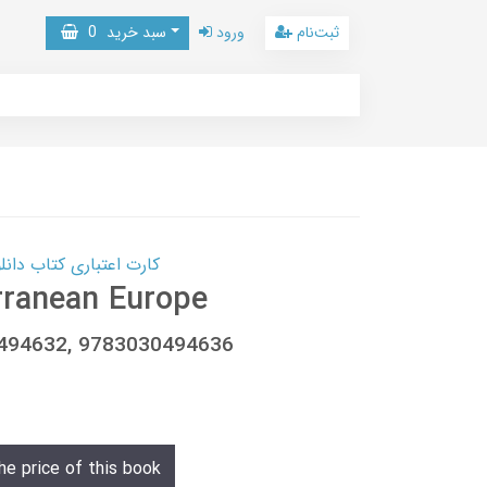
ثبت‌نام
ورود
سبد خرید
0
کارت اعتباری کتاب دانلود با 10,000,000 اعتبار دانلود کتا
rranean Europe
0494632, 9783030494636
he price of this book