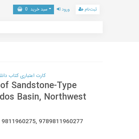
ثبت‌نام
ورود
سبد خرید
0
کارت اعتباری کتاب دانلود با 10,000,000 اعتبار دانلود کتا
 of Sandstone-Type
rdos Basin, Northwest
ao, 9811960275, 9789811960277