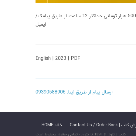
زمان تحویل کتاب های 600 هزار تومانی دانلود فوری از حساب کاربری می باشد، و زمان تحویل لینک دانلود کتاب های 500 هزار تومانی حداکثر 12 ساعت از طریق پیامک/
ایمیل
English | 2023 | PDF
ارسال پیام از طریق ایتا: 09390588906
 ما / سفارش کتاب
HOME خانه
کتاب دانلود: از 1391 تا کنون - تمامی حقوق محفوظ است