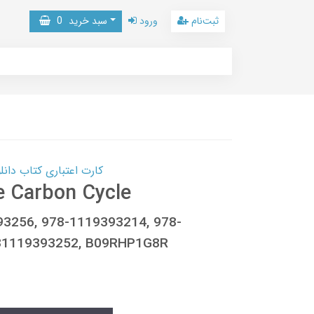
ثبت‌نام
ورود
سبد خرید
0
کارت اعتباری کتاب دانلود با 10,000,000 اعتبار دانلود کتا
 Carbon Cycle
93256, 978-1119393214, 978-
81119393252, B09RHP1G8R