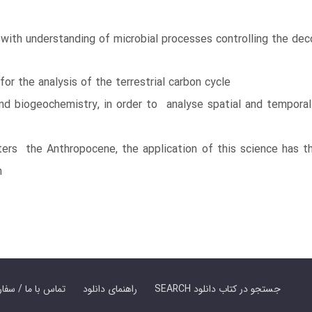
 with understanding of microbial processes controlling the de
or the analysis of the terrestrial carbon cycle
d biogeochemistry, in order to analyse spatial and temporal 
ers the Anthropocene, the application of this science has t
n
SEARCH جستجو در کتاب دانلود
راهنمای دانلود
Contact Us / Order Book | تماس با