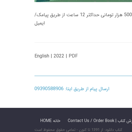
زمان تحویل کتاب های 600 هزار تومانی دانلود فوری از حساب کاربری می باشد، و زمان تحویل لینک دانلود کتاب های 500 هزار تومانی حداکثر 12 ساعت از طریق پیامک/
ایمیل
English | 2022 | PDF
ارسال پیام از طریق ایتا: 09390588906
 ما / سفارش کتاب
HOME خانه
کتاب دانلود: از 1391 تا کنون - تمامی حقوق محفوظ است