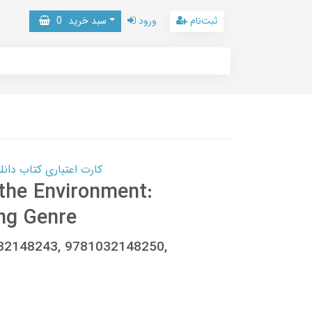
ثبت‌نام
ورود
سبد خرید
0
کارت اعتباری کتاب دانلود با 10,000,000 اعتبار دانلود کتا
 the Environment:
ng Genre
032148243, 9781032148250,