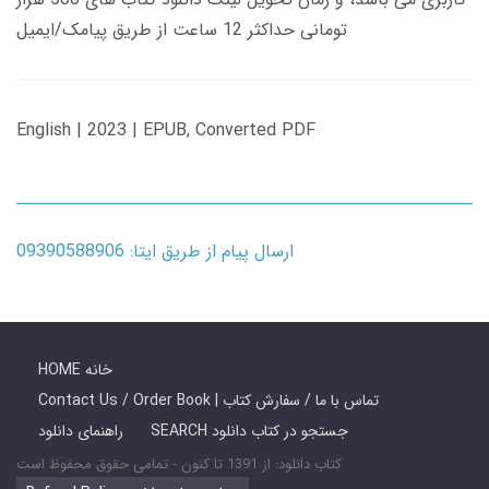
تومانی حداکثر 12 ساعت از طریق پیامک/ایمیل
English | 2023 | EPUB, Converted PDF
ارسال پیام از طریق ایتا: 09390588906
HOME خانه
Contact Us / Order Book | تماس با ما / سفارش کتاب
SEARCH جستجو در کتاب دانلود
راهنمای دانلود
کتاب دانلود: از 1391 تا کنون - تمامی حقوق محفوظ است