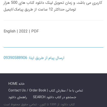
کاربری می باشد، و زمان تحویل لینک دانلود کتاب های 500 هزار
تومانی حداکثر 12 ساعت از طریق پیامک/ایمیل
English | 2022 | PDF
ارسال پیام از طریق ایتا: 09390588906
HOME خانه
Contact Us / Order Book | تماس با ما / سفارش کتاب
SEARCH جستجو در کتاب دانلود
راهنمای دانلود
کتاب دانلود: از 1391 تا کنون - تمامی حقوق محفوظ است