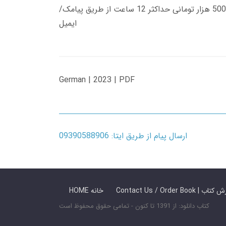
زمان تحویل کتاب های 600 هزار تومانی دانلود فوری از حساب کاربری می باشد، و زمان تحویل لینک دانلود کتاب های 500 هزار تومانی حداکثر 12 ساعت از طریق پیامک/
ایمیل
German | 2023 | PDF
ارسال پیام از طریق ایتا: 09390588906
 ما / سفارش کتاب
HOME خانه
کتاب دانلود: از 1391 تا کنون - تمامی حقوق محفوظ است