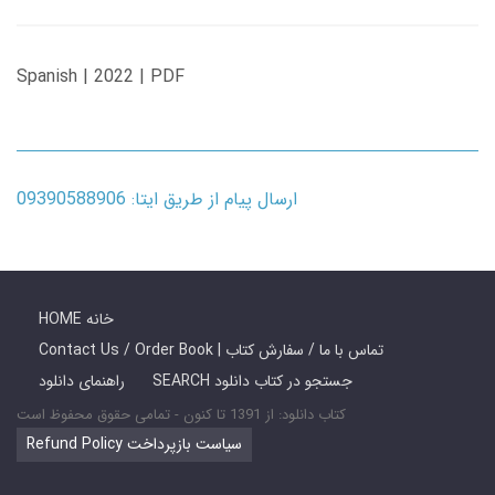
Spanish | 2022 | PDF
ارسال پیام از طریق ایتا: 09390588906
HOME خانه
Contact Us / Order Book | تماس با ما / سفارش کتاب
SEARCH جستجو در کتاب دانلود
راهنمای دانلود
کتاب دانلود: از 1391 تا کنون - تمامی حقوق محفوظ است
Refund Policy سیاست بازپرداخت