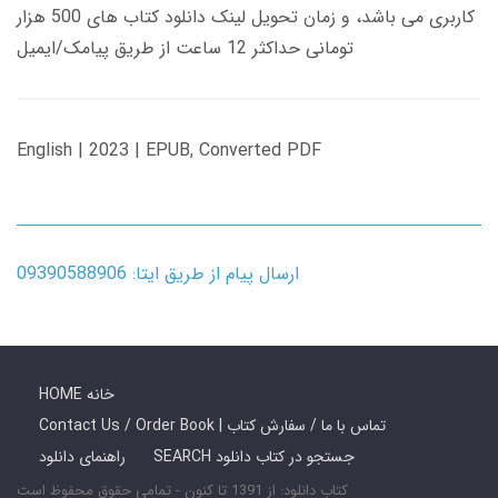
کاربری می باشد، و زمان تحویل لینک دانلود کتاب های 500 هزار
تومانی حداکثر 12 ساعت از طریق پیامک/ایمیل
English | 2023 | EPUB, Converted PDF
ارسال پیام از طریق ایتا: 09390588906
HOME خانه
Contact Us / Order Book | تماس با ما / سفارش کتاب
SEARCH جستجو در کتاب دانلود
راهنمای دانلود
کتاب دانلود: از 1391 تا کنون - تمامی حقوق محفوظ است