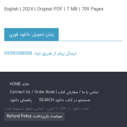
English | 2024 | Original PDF | 7 MB | 709 Pages
زمان تحویل: دانلود فوری
ارسال پیام از طریق ایتا: 09390588906
HOME خانه
Contact Us / Order Book | تماس با ما / سفارش کتاب
SEARCH جستجو در کتاب دانلود
راهنمای دانلود
کتاب دانلود: از 1391 تا کنون - تمامی حقوق محفوظ است
Refund Policy سیاست بازپرداخت