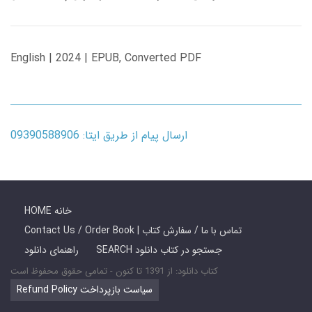
English | 2024 | EPUB, Converted PDF
ارسال پیام از طریق ایتا: 09390588906
HOME خانه
Contact Us / Order Book | تماس با ما / سفارش کتاب
SEARCH جستجو در کتاب دانلود
راهنمای دانلود
کتاب دانلود: از 1391 تا کنون - تمامی حقوق محفوظ است
Refund Policy سیاست بازپرداخت