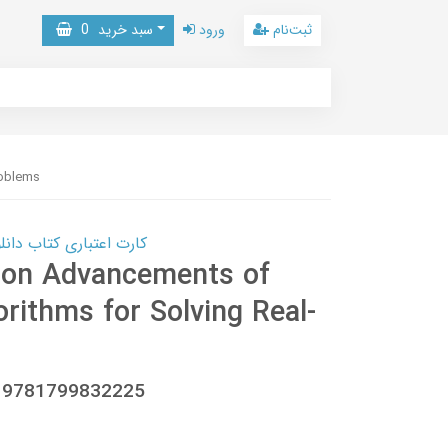
ثبت‌نام
ورود
سبد خرید
0
roblems
کارت اعتباری کتاب دانلود با 10,000,000 اعتبار دانلود کتا
 on Advancements of
rithms for Solving Real-
8, 9781799832225