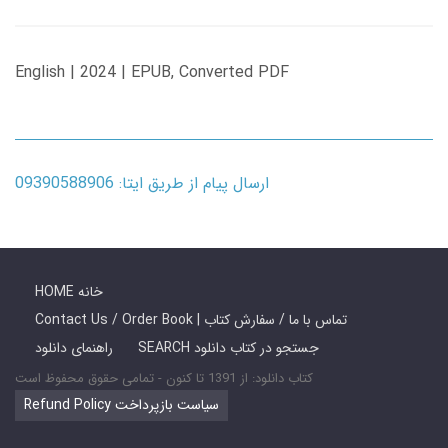
English | 2024 | EPUB, Converted PDF
ارسال پیام از طریق ایتا: 09390588906
HOME خانه
Contact Us / Order Book | تماس با ما / سفارش کتاب
SEARCH جستجو در کتاب دانلود
راهنمای دانلود
کتاب دانلود: از 1391 تا کنون - تمامی حقوق محفوظ است
Refund Policy سیاست بازپرداخت