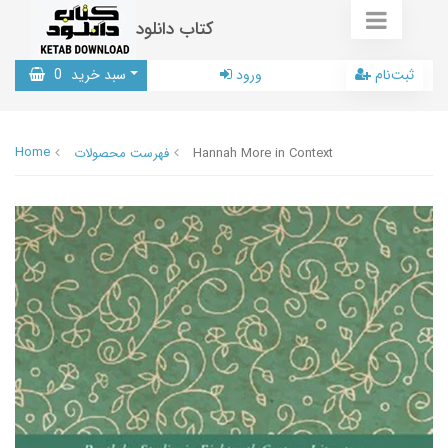
کتاب دانلود
ثبت‌نام
ورود
سبد خرید
0
Home
Hannah More in Context
فهرست محصولات