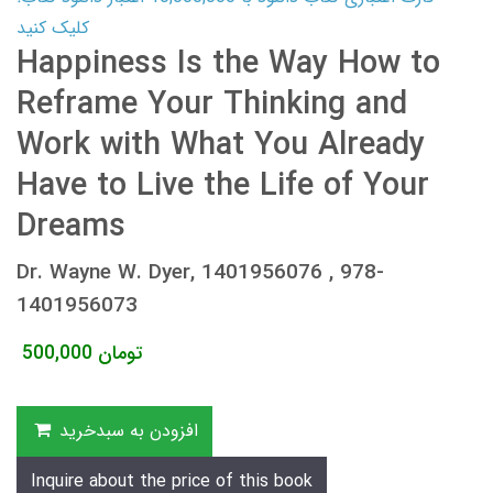
کلیک کنید
Happiness Is the Way How to
Reframe Your Thinking and
Work with What You Already
Have to Live the Life of Your
Dreams
Dr. Wayne W. Dyer, 1401956076 , 978-
1401956073
تومان
500,000
افزودن به سبدخرید
Inquire about the price of this book