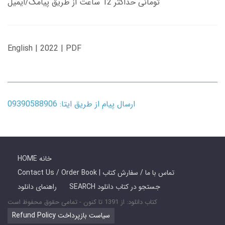
تومانی حداکثر 12 ساعت از طریق پیامک/ایمیل
English | 2022 | PDF
ارسال پیام از طریق ایتا: 09390588906
HOME خانه
Contact Us / Order Book | تماس با ما / سفارش کتاب
SEARCH جستجو در کتاب دانلود
راهنمای دانلود
کتاب دانلود: از 1391 تا کنون - تمامی حقوق محفوظ است
Refund Policy سیاست بازپرداخت