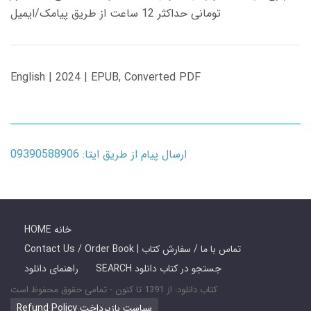
تومانی حداکثر 12 ساعت از طریق پیامک/ایمیل
English | 2024 | EPUB, Converted PDF
ارسال پیام از طریق ایتا: 09390588906
HOME خانه
Contact Us / Order Book | تماس با ما / سفارش کتاب
SEARCH جستجو در کتاب دانلود
راهنمای دانلود
کتاب دانلود: از 1391 تا کنون - تمامی حقوق محفوظ است
Refund Policy سیاست بازپرداخت