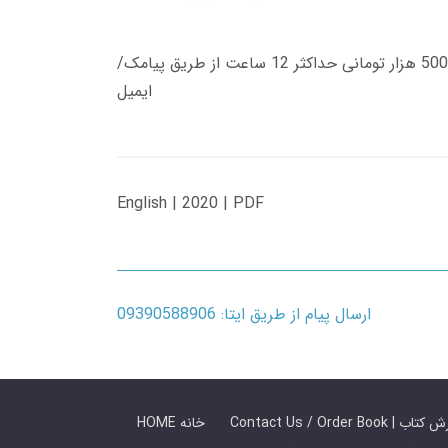
زمان تحویل کتاب های 600 هزار تومانی دانلود فوری از حساب کاربری می باشد، و زمان تحویل لینک دانلود کتاب های 500 هزار تومانی حداکثر 12 ساعت از طریق پیامک/
ایمیل
English | 2020 | PDF
ارسال پیام از طریق ایتا: 09390588906
 ما / سفارش کتاب
HOME خانه