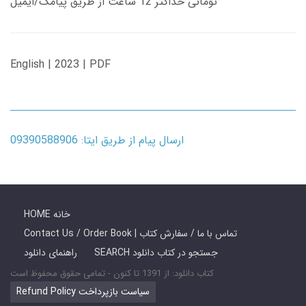
تومانی حداکثر 12 ساعت از طریق پیامک/ایمیل
English | 2023 | PDF
ارسال پیام از طریق ایتا: 09390588906
HOME خانه
Contact Us / Order Book | تماس با ما / سفارش کتاب
SEARCH جستجو در کتاب دانلود
راهنمای دانلود
کتاب دانلود: از 1391 تا کنون - تمامی حقوق محفوظ است
Refund Policy سیاست بازپرداخت