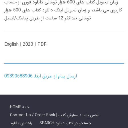
زمان تحویل کتاب های 600 هزار تومانی دانلود فوری از حساب
کاربری می باشد، و زمان تحویل لینک دانلود کتاب های 500 هزار
تومانی حداکثر 12 ساعت از طریق پیامک/ایمیل
English | 2023 | PDF
ارسال پیام از طریق ایتا: 09390588906
HOME خانه
Contact Us / Order Book | تماس با ما / سفارش کتاب
SEARCH جستجو در کتاب دانلود
راهنمای دانلود