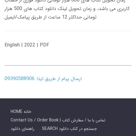
زمان تحویل کتاب های 600 هزار تومانی دانلود فوری از حساب
کاربری می باشد، و زمان تحویل لینک دانلود کتاب های 500 هزار
تومانی حداکثر 12 ساعت از طریق پیامک/ایمیل
English | 2022 | PDF
ارسال پیام از طریق ایتا: 09390588906
HOME خانه
Contact Us / Order Book | تماس با ما / سفارش کتاب
SEARCH جستجو در کتاب دانلود
راهنمای دانلود