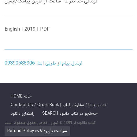
تومانی حداکثر 12 ساعت از طریق پیامک/ایمیل
English | 2019 | PDF
ارسال پیام از طریق ایتا: 09390588906
HOME خانه
Contact Us / Order Book | تماس با ما / سفارش کتاب
SEARCH جستجو در کتاب دانلود
راهنمای دانلود
کتاب دانلود: از 1391 تا کنون - تمامی حقوق محفوظ است
Refund Policy سیاست بازپرداخت