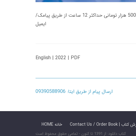
زمان تحویل کتاب های 600 هزار تومانی دانلود فوری از حساب کاربری می باشد، و زمان تحویل لینک دانلود کتاب های 500 هزار تومانی حداکثر 12 ساعت از طریق پیامک/
ایمیل
English | 2022 | PDF
ارسال پیام از طریق ایتا: 09390588906
 ما / سفارش کتاب
HOME خانه
کتاب دانلود: از 1391 تا کنون - تمامی حقوق محفوظ است