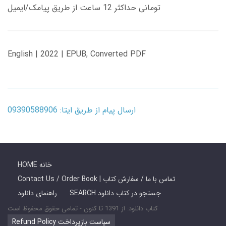
تومانی حداکثر 12 ساعت از طریق پیامک/ایمیل
English | 2022 | EPUB, Converted PDF
ارسال پیام از طریق ایتا: 09390588906
HOME خانه
Contact Us / Order Book | تماس با ما / سفارش کتاب
SEARCH جستجو در کتاب دانلود
راهنمای دانلود
کتاب دانلود: از 1391 تا کنون - تمامی حقوق محفوظ است
Refund Policy سیاست بازپرداخت