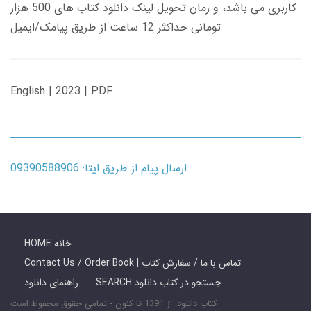
کاربری می باشد، و زمان تحویل لینک دانلود کتاب های 500 هزار
تومانی حداکثر 12 ساعت از طریق پیامک/ایمیل
English | 2023 | PDF
ارسال پیام از طریق ایتا: 09390588906
HOME خانه
Contact Us / Order Book | تماس با ما / سفارش کتاب
SEARCH جستجو در کتاب دانلود
راهنمای دانلود
کتاب دانلود: از 1391 تا کنون - تمامی حقوق محفوظ است