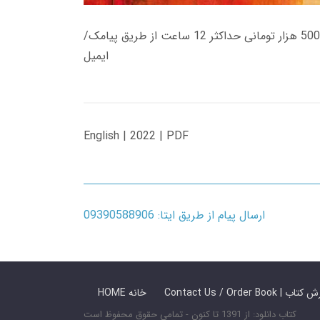
زمان تحویل کتاب های 600 هزار تومانی دانلود فوری از حساب کاربری می باشد، و زمان تحویل لینک دانلود کتاب های 500 هزار تومانی حداکثر 12 ساعت از طریق پیامک/
ایمیل
English | 2022 | PDF
ارسال پیام از طریق ایتا: 09390588906
 ما / سفارش کتاب
HOME خانه
کتاب دانلود: از 1391 تا کنون - تمامی حقوق محفوظ است