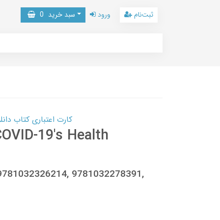
ثبت‌نام
ورود
سبد خرید
0
کارت اعتباری کتاب دانلود با 10,000,000 اعتبار دانلود کتا
 COVID-19's Health
 9781032326214, 9781032278391,