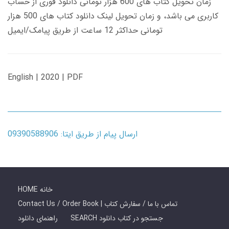
زمان تحویل کتاب های 600 هزار تومانی دانلود فوری از حساب
کاربری می باشد، و زمان تحویل لینک دانلود کتاب های 500 هزار
تومانی حداکثر 12 ساعت از طریق پیامک/ایمیل
English | 2020 | PDF
ارسال پیام از طریق ایتا: 09390588906
HOME خانه
Contact Us / Order Book | تماس با ما / سفارش کتاب
SEARCH جستجو در کتاب دانلود
راهنمای دانلود