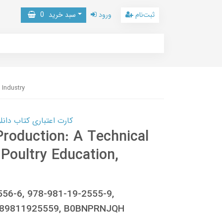
ثبت‌نام
ورود
سبد خرید
0
 Industry
کارت اعتباری کتاب دانلود با 10,000,000 اعتبار دانلود کتا
Production: A Technical
Poultry Education,
556-6, 978-981-19-2555-9,
789811925559, B0BNPRNJQH