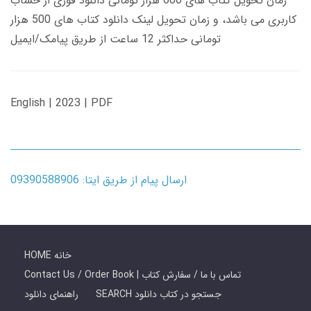
زمان تحویل کتاب های 600 هزار تومانی دانلود فوری از حساب
کاربری می باشد، و زمان تحویل لینک دانلود کتاب های 500 هزار
تومانی حداکثر 12 ساعت از طریق پیامک/ایمیل
English | 2023 | PDF
ارسال پیام از طریق ایتا: 09390588906
HOME خانه
Contact Us / Order Book | تماس با ما / سفارش کتاب
SEARCH جستجو در کتاب دانلود
راهنمای دانلود