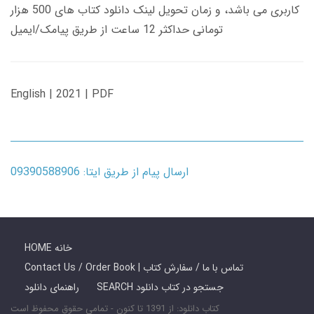
کاربری می باشد، و زمان تحویل لینک دانلود کتاب های 500 هزار
تومانی حداکثر 12 ساعت از طریق پیامک/ایمیل
English | 2021 | PDF
ارسال پیام از طریق ایتا: 09390588906
HOME خانه
Contact Us / Order Book | تماس با ما / سفارش کتاب
SEARCH جستجو در کتاب دانلود
راهنمای دانلود
کتاب دانلود: از 1391 تا کنون - تمامی حقوق محفوظ است