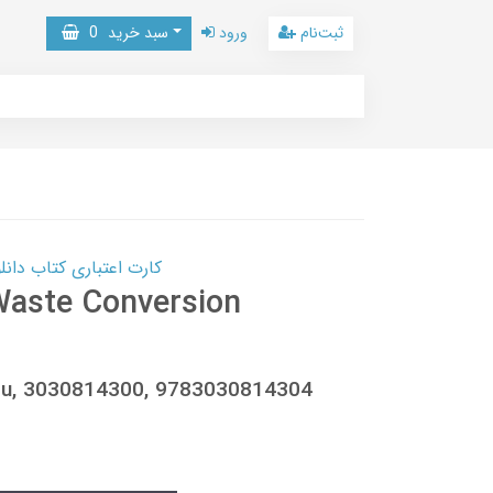
ثبت‌نام
ورود
سبد خرید
0
کارت اعتباری کتاب دانلود با 10,000,000 اعتبار دانلود کتا
Waste Conversion
scu, 3030814300, 9783030814304