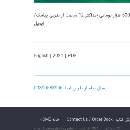
زمان تحویل کتاب های 600 هزار تومانی دانلود فوری از حساب کاربری می باشد، و زمان تحویل لینک دانلود کتاب های 500 هزار تومانی حداکثر 12 ساعت از طریق پیامک/
ایمیل
English | 2021 | PDF
ارسال پیام از طریق ایتا: 09390588906
 ما / سفارش کتاب
HOME خانه
کتاب دانلود: از 1391 تا کنون - تمامی حقوق محفوظ است