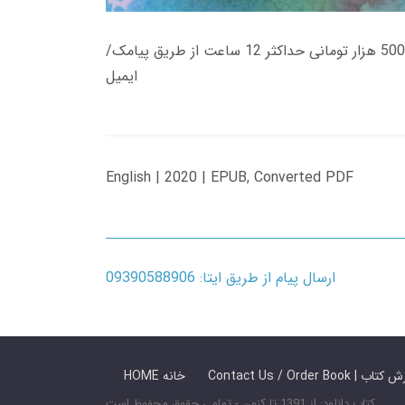
زمان تحویل کتاب های 600 هزار تومانی دانلود فوری از حساب کاربری می باشد، و زمان تحویل لینک دانلود کتاب های 500 هزار تومانی حداکثر 12 ساعت از طریق پیامک/
ایمیل
English | 2020 | EPUB, Converted PDF
ارسال پیام از طریق ایتا: 09390588906
 ما / سفارش کتاب
HOME خانه
کتاب دانلود: از 1391 تا کنون - تمامی حقوق محفوظ است