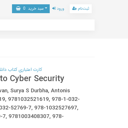
ثبت‌نام
ورود
سبد خرید
0
کارت اعتباری کتاب دانلود با 10,000,000 اعتبار دانلود کتا
 to Cyber Security
an, Surya S Durbha, Antonis
19, 9781032521619, 978-1-032-
032-52769-7, 978-1032527697,
-7, 9781003408307, 978-