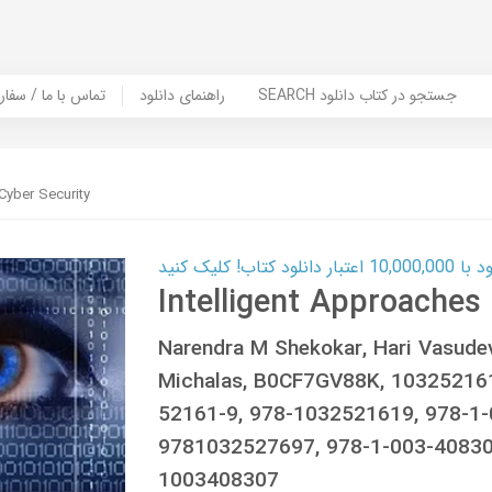
SEARCH جستجو در کتاب دانلود
راهنمای دانلود
Contact Us / Order Book | تماس با
Cyber Security
ب! کلیک کنید
Intelligent Approaches
Narendra M Shekokar, Hari Vasudev
Michalas, B0CF7GV88K, 10325216
52161-9, 978-1032521619, 978-1-
9781032527697, 978-1-003-40830
1003408307