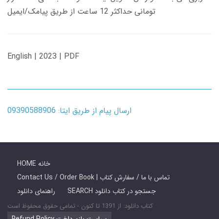
تومانی حداکثر 12 ساعت از طریق پیامک/ایمیل
English | 2023 | PDF
ارسال پیام از طریق ایتا: 09390588906
HOME خانه
Contact Us / Order Book | تماس با ما / سفارش کتاب
SEARCH جستجو در کتاب دانلود
راهنمای دانلود
کتاب دانلود: از 1391 تا کنون - تمامی حقوق محفوظ است