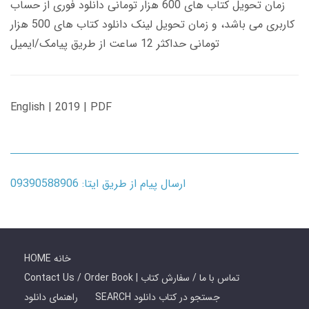
زمان تحویل کتاب های 600 هزار تومانی دانلود فوری از حساب
کاربری می باشد، و زمان تحویل لینک دانلود کتاب های 500 هزار
تومانی حداکثر 12 ساعت از طریق پیامک/ایمیل
English | 2019 | PDF
ارسال پیام از طریق ایتا: 09390588906
HOME خانه
Contact Us / Order Book | تماس با ما / سفارش کتاب
SEARCH جستجو در کتاب دانلود
راهنمای دانلود