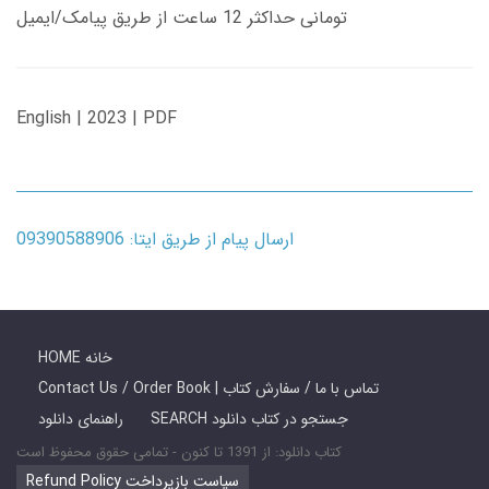
تومانی حداکثر 12 ساعت از طریق پیامک/ایمیل
English | 2023 | PDF
ارسال پیام از طریق ایتا: 09390588906
HOME خانه
Contact Us / Order Book | تماس با ما / سفارش کتاب
SEARCH جستجو در کتاب دانلود
راهنمای دانلود
کتاب دانلود: از 1391 تا کنون - تمامی حقوق محفوظ است
Refund Policy سیاست بازپرداخت